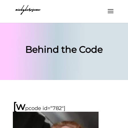
Behind the Code
[w
pcode id=“782″]